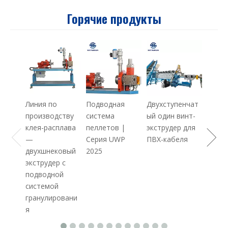
Горячие продукты
Экстр
произ
ного 
PE + 
Maste
Линия по
Подводная
Двухступенчат
производству
система
ый один винт-
клея-расплава
пеллетов |
экструдер для
—
Серия UWP
ПВХ-кабеля
двухшнековый
2025
экструдер с
подводной
системой
гранулировани
я