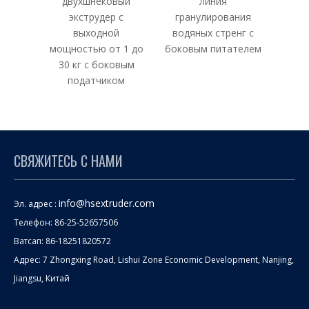
двухшнековый
линия
эк
экструдер с
гранулирования
исс
выходной
водяных стренг с
гра
мощностью от 1 до
боковым питателем
п
30 кг с боковым
податчиком
СВЯЖИТЕСЬ С НАМИ
info@hsextruder.com
Эл. адрес :
Телефон: 86-25-52657506
Ватсап: 86-18251820572
Адрес: 7 Zhongxing Road, Lishui Zone Economic Development, Nanjing,
Jiangsu, Китай