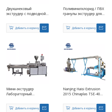
Двухшнековый
Поливинилхлорид / ПВХ
экструдер с подводной
гранулы экструдер для
линией гранулирования
материала Periwig
Добавить в корзину
Добавить в корзину
Мини-экструдер
Nanjing Haisi Extrusion
Лабораторный
2015 Chinaplas TSE-40
экструдер для
Подводной
лабораторного
пеллетизатор
использования
Добавить в корзину
Добавить в корзину