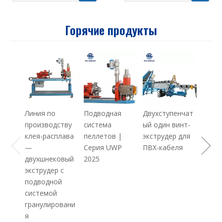
Горячие продукты
Экстр
произ
ного 
PE + 
Maste
Линия по
Подводная
Двухступенчат
производству
система
ый один винт-
клея-расплава
пеллетов |
экструдер для
—
Серия UWP
ПВХ-кабеля
двухшнековый
2025
экструдер с
подводной
системой
гранулировани
я