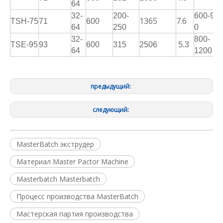
64
32-
200-
600-90
1365
7.6
TSH-75
71
600
64
250
0
32-
800-
TSE-95
93
600
315
2506
5.3
64
1200
предыдущий:
следующий:
MasterBatch экструдер
Материал Master Pactor Machine
Masterbatch Masterbatch
Процесс производства MasterBatch
Мастерская партия производства