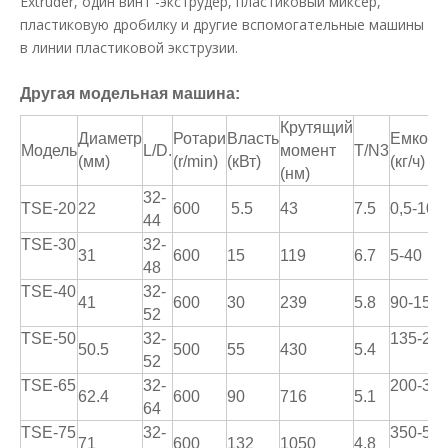
Extruder, один винт -экструдер, пластиковый миксер,
пластиковую дробилку и другие вспомогательные машины
в линии пластиковой экструзии.
Другая модельная машина:
Крутящий
Диаметр
Ротари
Власть
Емкост
Модель
L/D.
момент
T/N3
(мм)
(r/min)
(кВт)
(кг/ч)
(нм)
32-
TSE-20
22
600
5.5
43
7.5
0,5-10
44
TSE-30
32-
31
600
15
119
6.7
5-40
48
TSE-40
32-
41
600
30
239
5.8
90-150
52
TSE-50
32-
135-27
50.5
500
55
430
5.4
52
TSE-65
32-
200-30
62.4
600
90
716
5.1
64
TSE-75
32-
350-55
71
600
132
1050
4.8