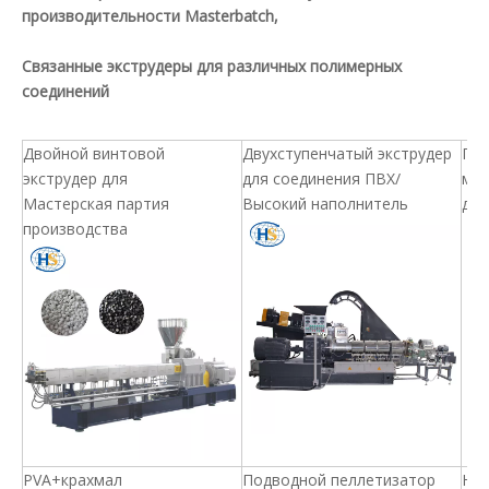
производительности Masterbatch,
Связанные экструдеры для различных полимерных
соединений
Двойной винтовой
Двухступенчатый экструдер
Пла
экструдер для
для соединения ПВХ/
маш
Мастерская партия
Высокий наполнитель
до
производства
PVA+крахмал
Подводной пеллетизатор
Ней