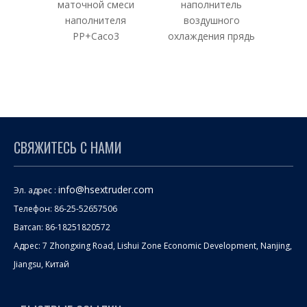
маточной смеси
наполнитель
мат
наполнителя
воздушного
н
PP+Caco3
охлаждения прядь
СВЯЖИТЕСЬ С НАМИ
info@hsextruder.com
Эл. адрес :
Телефон: 86-25-52657506
Ватсап: 86-18251820572
Адрес: 7 Zhongxing Road, Lishui Zone Economic Development, Nanjing,
Jiangsu, Китай