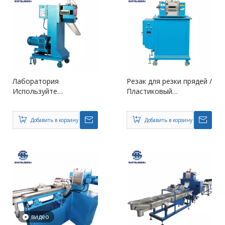
Лаборатория
Резак для резки прядей /
Используйте
Пластиковый
мелкомасштабную
гранулятор
индивидуальную
портального типа
пластиковую машину
Добавить в корзину
Добавить в корзину
видео