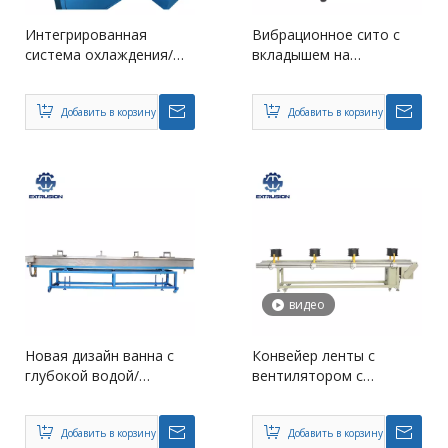
Интегрированная
Вибрационное сито с
система охлаждения/
вкладышем на
охлаждающая ванна +
экструзионной линии
сушка воздуха + резак
Добавить в корзину
Добавить в корзину
видео
Новая дизайн ванна с
Конвейер ленты с
глубокой водой/
вентилятором с
утомительная ванна/
воздушным
охлаждающая ванна/
охлаждением в
водная впадина
Добавить в корзину
пластиковой линии
Добавить в корзину