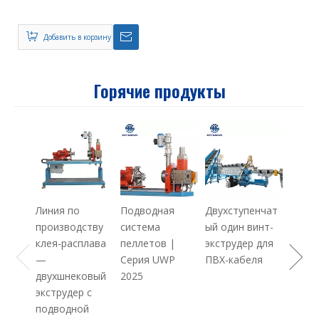
охлаждающая ванна/
водяной желоб на
линии экструзии
Добавить в корзину
пластиковых гранул
Горячие продукты
Экстр
произ
ного 
PE + 
Maste
Линия по
Подводная
Двухступенчат
производству
система
ый один винт-
клея-расплава
пеллетов |
экструдер для
—
Серия UWP
ПВХ-кабеля
двухшнековый
2025
экструдер с
подводной