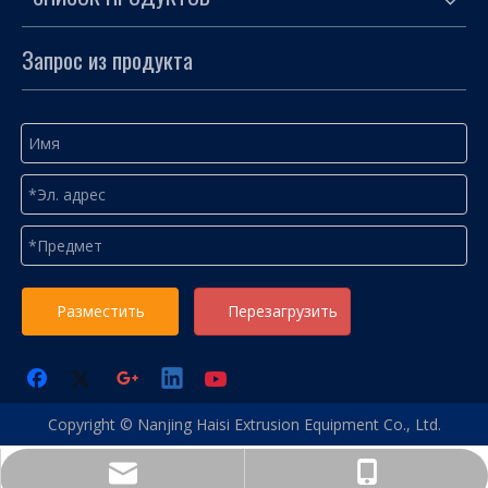
Запрос из продукта
Разместить
Перезагрузить
Copyright © Nanjing Haisi Extrusion Equipment Co., Ltd.
info@hsextruder.com
+86-025-52657506