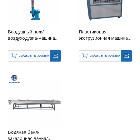
Воздушный нож/
Пластиковая
воздуходувка/машина
экструзионная машина,
для охлаждения
система водяного
пластика на
охлаждения,
экструзионной линии
Добавить в корзину
промышленный
Добавить в корзину
охладитель,
холодильник с
вентилятором
Водяная баня/
закалочная ванна/