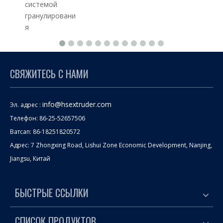
системой
гранулировани
я
СВЯЖИТЕСЬ С НАМИ
info@hsextruder.com
Эл. адрес :
Телефон: 86-25-52657506
Ватсап: 86-18251820572
Адрес: 7 Zhongxing Road, Lishui Zone Economic Development, Nanjing,
Jiangsu, Китай
БЫСТРЫЕ ССЫЛКИ
СПИСОК ПРОДУКТОВ