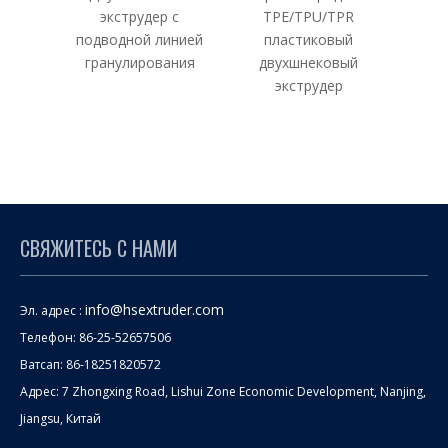
экструдер с
TPE/TPU/TPR
подво
подводной линией
пластиковый
н
гранулирования
двухшнековый
экструдер
СВЯЖИТЕСЬ С НАМИ
info@hsextruder.com
Эл. адрес :
Телефон: 86-25-52657506
Ватсап: 86-18251820572
Адрес: 7 Zhongxing Road, Lishui Zone Economic Development, Nanjing,
Jiangsu, Китай