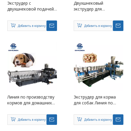
Экструдер с
Двухшнековый
двухшнековой подачей
экструдер для
TSE-75 для домашних
производства корма для
собак
собак
Добавить в корзину
Добавить в корзину
Линия по производству
Экструдер для корма
кормов для домашних
для собак Линия по
животных с
производству кормов
двухшнековым
для домашних животных
экструдером для
Добавить в корзину
Добавить в корзину
лечения собак