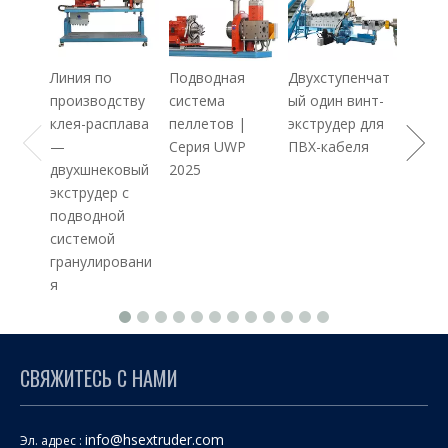
ного 
PE + 
Maste
Линия по
Подводная
Двухступенчат
производству
система
ый один винт-
клея-расплава
пеллетов |
экструдер для
—
Серия UWP
ПВХ-кабеля
двухшнековый
2025
экструдер с
подводной
системой
гранулировани
я
СВЯЖИТЕСЬ С НАМИ
info@hsextruder.com
Эл. адрес :