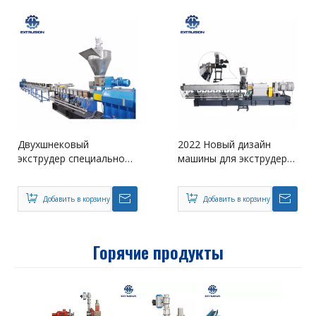
Двухшнековый
2022 Новый дизайн
экструдер специальной
машины для экструдера
конструкции для
Smartbone для собак
производства лакомств
для собак
Добавить в корзину
Добавить в корзину
Горячие продукты
Экстр
произ