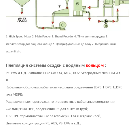
1. High Speed ​​Mixer 2. Main Feeder 3. Shand Peorder 4. ТВин винт-экструдер 5.
Феллетизатор для водного кольца 6. Центрифугальный де-волу 7. Вибрационный
экран 8.silo
Плепляция
системы осадки с водяным
кольцом
:
PE, EVA и т. Д., Заполненные CACO3, TALC, TIO2, углеродным черным и т.
Д.
Кабельная оболочка, кабельная изоляция соединений LDPE, HDPE, LLDPE
или MDPE;
Радиационные перегрузки, теплоизвестные кабельные соединения;
СООБЩЕНИЯ ПНР, соединения PE для сшитых труб;
TPR, TPU термопластичные эластомеры; Ева и жаркие клей;
Цветовые концентрации PE, ABS, PS, EVA и т. Д.;