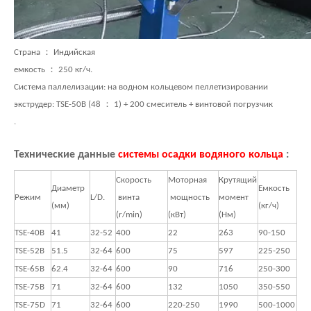
Страна ： Индийская
емкость ： 250 кг/ч.
Система паллелизации: на водном кольцевом пеллетизировании
экструдер: TSE-50B (48 ： 1) + 200 смеситель + винтовой погрузчик
.
Технические данные
системы осадки водяного кольца
:
Скорость
Моторная
Крутящий
Диаметр
Емкость
Режим
L/D.
винта ​
мощность
момент
(мм)
(кг/ч)
(r/min)
(кВт)
(Нм)
TSE-40B
41
32-52
400
22
263
90-150
TSE-52B
51.5
32-64
600
75
597
225-250
TSE-65B
62.4
32-64
600
90
716
250-300
TSE-75B
71
32-64
600
132
1050
350-550
TSE-75D
71
32-64
600
220-250
1990
500-1000