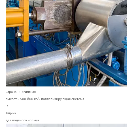
Страна ： Египтная
емкость: 500-800 кг/ч паллелизирующая система
：
Тядчик
для водяного кольца .