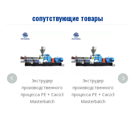
сопутствующие товары
Экструдер
Экструдер
TSE
производственного
производственного
процесса PE + Caco3
процесса PE + Caco3
Masterbatch
Masterbatch