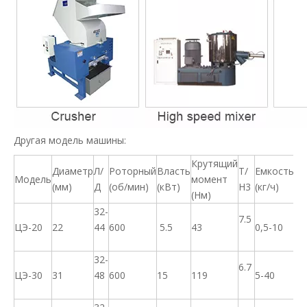
Другая модель машины:
Крутящий
Диаметр
Л/
Роторный
Власть
Т/
Емкость
Модель
момент
(мм)
Д
(об/мин)
(кВт)
Н3
(кг/ч)
(Нм)
32-
7.5
ЦЭ-20
22
44
600
5.5
43
0,5-10
32-
6.7
ЦЭ-30
31
48
600
15
119
5-40