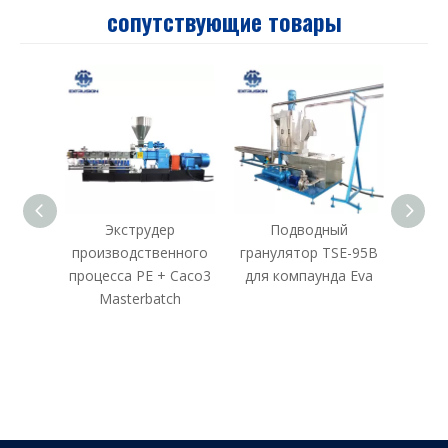
сопутствующие товары
Экструдер
Подводный
Дв
производственного
гранулятор TSE-95B
эк
процесса PE + Caco3
для компаунда Eva
экс
Masterbatch
комп