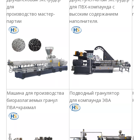
для
для ПВХ-компаунда с
пер
производство мастер-
высоким содержанием
пла
партии
наполнителя.
Машина для производства
Подводный гранулятор
Ней
биоразлагаемых гранул
для компаунда ЭВА
Ней
ПВА+крахмал