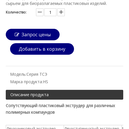
сырьем для биоразлагаемых пластиковых изделий.
Количество:
Запрос цены
Добавить в корзину
Модель:
Серия ТСЭ
Марка продукта:
HS
Описание продукта
Сопутствующий пластиковый экструдер для различных
полимерных компаундов
Двухшнековый экструдер
Двухступенчатый экструдер
Маш